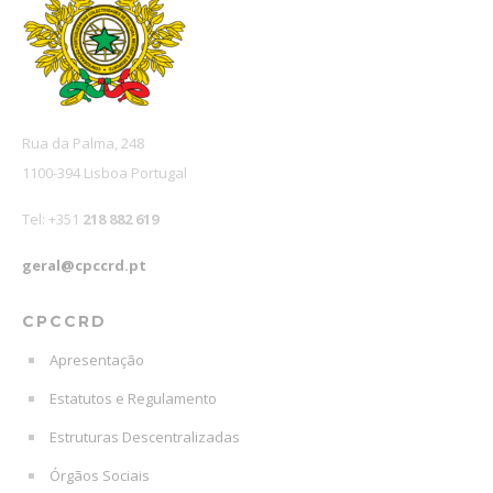
Rua da Palma, 248
1100-394 Lisboa Portugal
Tel: +351
218 882 619
geral@cpccrd.pt
CPCCRD
Apresentação
Estatutos e Regulamento
Estruturas Descentralizadas
Órgãos Sociais