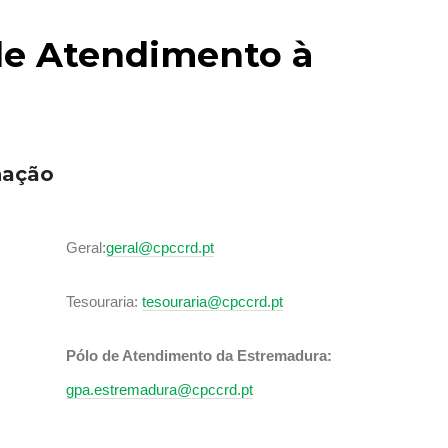
de Atendimento à
nação
Geral:
geral@cpccrd.pt
Tesouraria:
tesouraria@cpccrd.pt
Pólo de Atendimento da Estremadura:
gpa.estremadura@cpccrd.pt