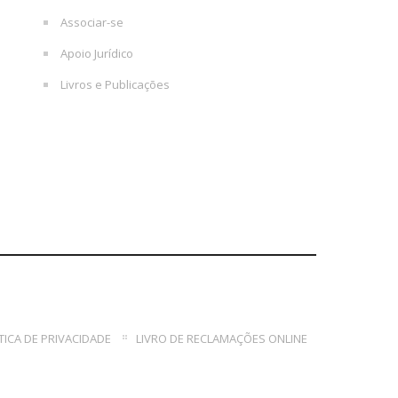
Associar-se
Apoio Jurídico
Livros e Publicações
TICA DE PRIVACIDADE
LIVRO DE RECLAMAÇÕES ONLINE