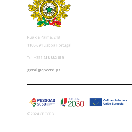
Rua da Palma, 248
1100-394 Lisboa Portugal
Tel: +351
218 882 619
geral@cpccrd.pt
©2024 CPCCRD