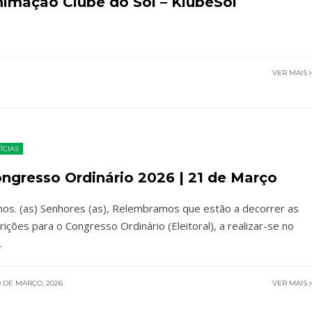
nimação Clube do Sol – KlubeSol
VER MAIS
ÍCIAS
ngresso Ordinário 2026 | 21 de Março
os. (as) Senhores (as), Relembramos que estão a decorrer as
crições para o Congresso Ordinário (Eleitoral), a realizar-se no
.
 DE MARÇO, 2026
VER MAIS