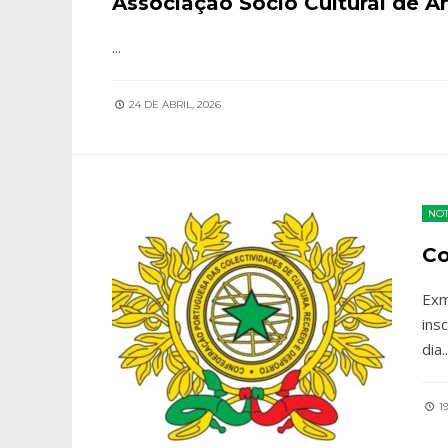
Associação Sócio Cultural de A
...
24 DE ABRIL, 2026
NOT
Co
Exm
ins
dia
..
19