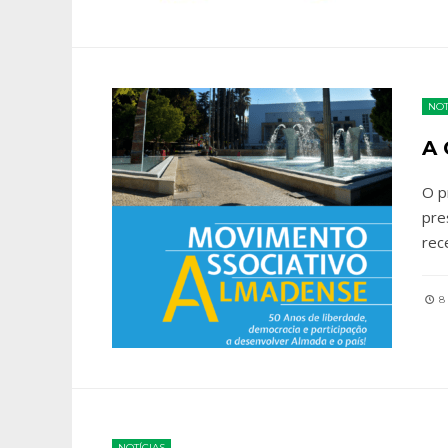
NOT
A 
O p
pre
rec
8 
NOTÍCIAS