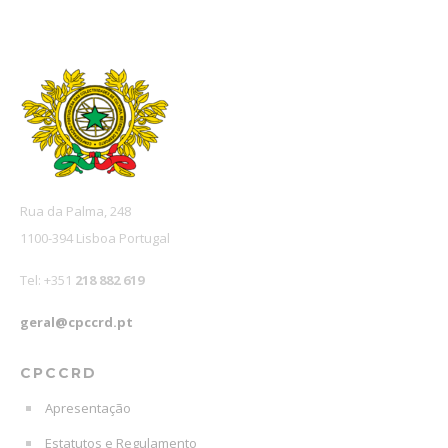
Rua da Palma, 248
1100-394 Lisboa Portugal
Tel: +351
218 882 619
geral@cpccrd.pt
CPCCRD
Apresentação
Estatutos e Regulamento