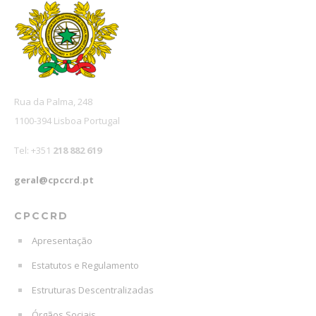
Rua da Palma, 248
1100-394 Lisboa Portugal
Tel: +351
218 882 619
geral@cpccrd.pt
CPCCRD
Apresentação
Estatutos e Regulamento
Estruturas Descentralizadas
Órgãos Sociais