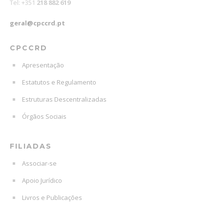
Tel: +351
218 882 619
geral@cpccrd.pt
CPCCRD
Apresentação
Estatutos e Regulamento
Estruturas Descentralizadas
Órgãos Sociais
FILIADAS
Associar-se
Apoio Jurídico
Livros e Publicações