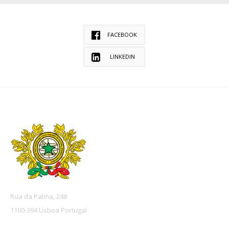
FACEBOOK
LINKEDIN
Rua da Palma, 248
1100-394 Lisboa Portugal