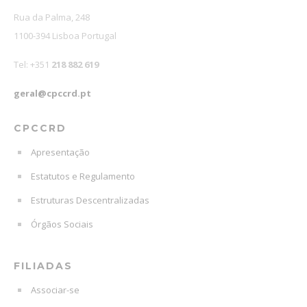
Rua da Palma, 248
1100-394 Lisboa Portugal
Tel: +351
218 882 619
geral@cpccrd.pt
CPCCRD
Apresentação
Estatutos e Regulamento
Estruturas Descentralizadas
Órgãos Sociais
FILIADAS
Associar-se