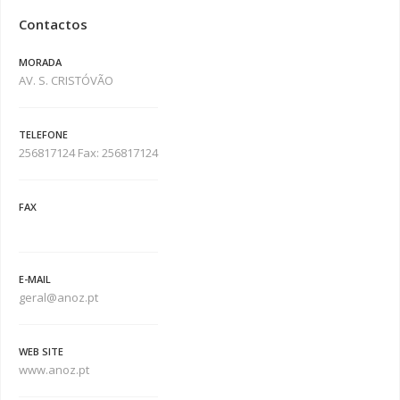
Contactos
MORADA
AV. S. CRISTÓVÃO
TELEFONE
256817124 Fax: 256817124
FAX
E-MAIL
geral@anoz.pt
WEB SITE
www.anoz.pt