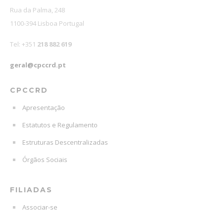
Rua da Palma, 248
1100-394 Lisboa Portugal
Tel: +351
218 882 619
geral@cpccrd.pt
CPCCRD
Apresentação
Estatutos e Regulamento
Estruturas Descentralizadas
Órgãos Sociais
FILIADAS
Associar-se