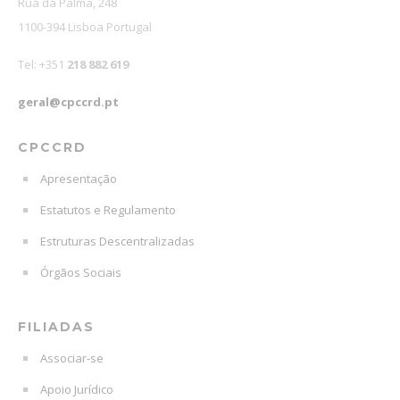
Rua da Palma, 248
1100-394 Lisboa Portugal
Tel: +351
218 882 619
geral@cpccrd.pt
CPCCRD
Apresentação
Estatutos e Regulamento
Estruturas Descentralizadas
Órgãos Sociais
FILIADAS
Associar-se
Apoio Jurídico