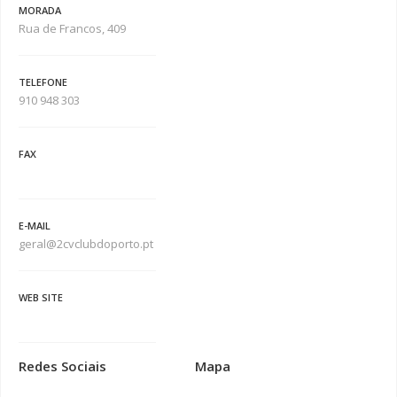
MORADA
Rua de Francos, 409
TELEFONE
910 948 303
FAX
E-MAIL
geral@2cvclubdoporto.pt
WEB SITE
Redes Sociais
Mapa