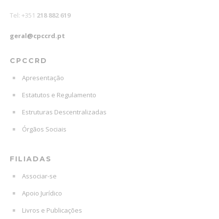
Tel: +351
218 882 619
geral@cpccrd.pt
CPCCRD
Apresentação
Estatutos e Regulamento
Estruturas Descentralizadas
Órgãos Sociais
FILIADAS
Associar-se
Apoio Jurídico
Livros e Publicações