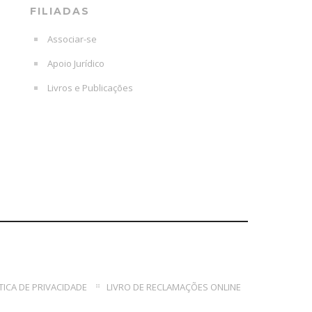
FILIADAS
Associar-se
Apoio Jurídico
Livros e Publicações
TICA DE PRIVACIDADE
LIVRO DE RECLAMAÇÕES ONLINE