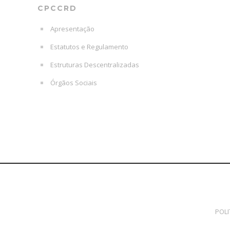
CPCCRD
Apresentação
Estatutos e Regulamento
Estruturas Descentralizadas
Órgãos Sociais
POLI