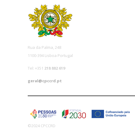
Rua da Palma, 248
1100-394 Lisboa Portugal
Tel: +351
218 882 619
geral@cpccrd.pt
©2024 CPCCRD