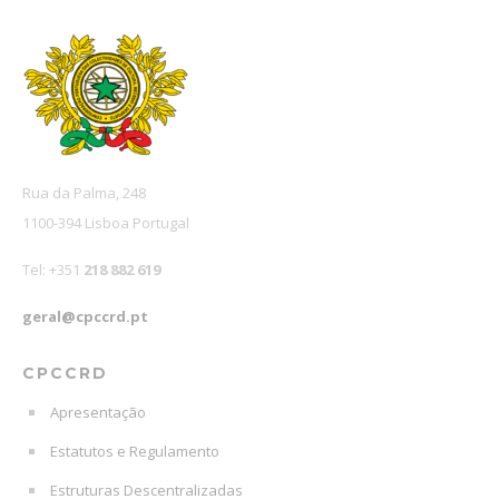
Rua da Palma, 248
1100-394 Lisboa Portugal
Tel: +351
218 882 619
geral@cpccrd.pt
CPCCRD
Apresentação
Estatutos e Regulamento
Estruturas Descentralizadas