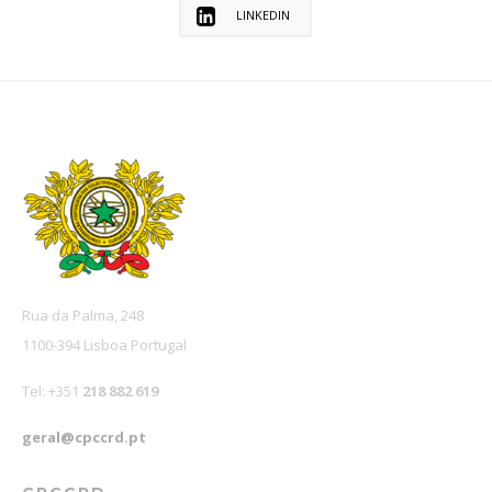
LINKEDIN
Rua da Palma, 248
1100-394 Lisboa Portugal
Tel: +351
218 882 619
geral@cpccrd.pt