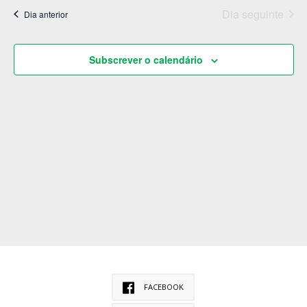
vis
visualizaçã
a
Dia seguinte
de
Dia anterior
de
Eventos
data.
Eve
Subscrever o calendário
FACEBOOK