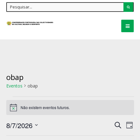
obap
Eventos
obap
Não existem eventos futuros.
Aviso
Navegaçã
8/7/2026
Nav
Pesquisar
de
Dia
de
pesquisa
Selecione
e