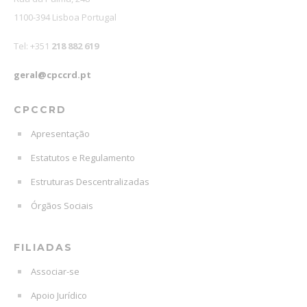
1100-394 Lisboa Portugal
Tel: +351
218 882 619
geral@cpccrd.pt
CPCCRD
Apresentação
Estatutos e Regulamento
Estruturas Descentralizadas
Órgãos Sociais
FILIADAS
Associar-se
Apoio Jurídico