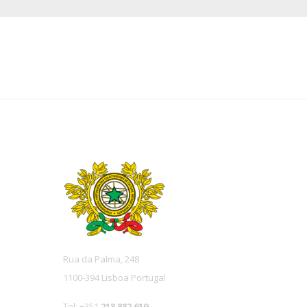
Rua da Palma, 248
1100-394 Lisboa Portugal
Tel: +351
218 882 619