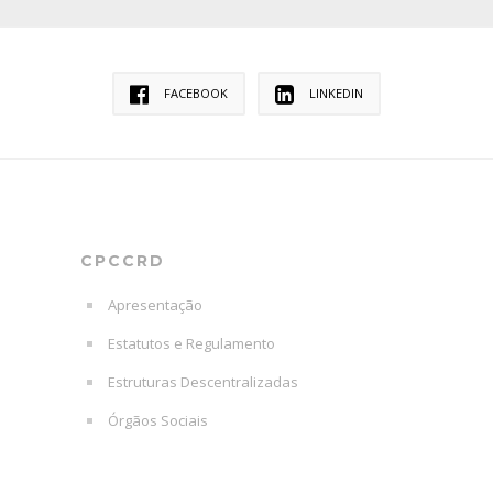
FACEBOOK
LINKEDIN
CPCCRD
Apresentação
Estatutos e Regulamento
Estruturas Descentralizadas
Órgãos Sociais