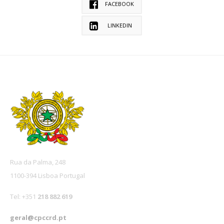
FACEBOOK
LINKEDIN
Rua da Palma, 248
1100-394 Lisboa Portugal
Tel: +351
218 882 619
geral@cpccrd.pt