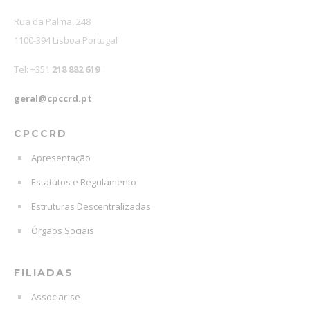
Rua da Palma, 248
1100-394 Lisboa Portugal
Tel: +351
218 882 619
geral@cpccrd.pt
CPCCRD
Apresentação
Estatutos e Regulamento
Estruturas Descentralizadas
Órgãos Sociais
FILIADAS
Associar-se