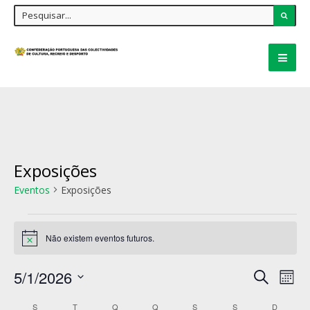
Exposições
Eventos
Exposições
Não existem eventos futuros.
Aviso
Navegaçã
5/1/2026
Nav
Pesquisar
de
Mês
de
pesquisa
Selecione
e
Calendário
S
T
Q
Q
S
S
D