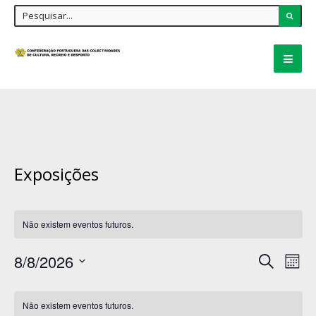
Exposições
Não existem eventos futuros.
Navegaçã
8/8/2026
Nav
Pesquisar
de
Mês
de
pesquisa
Selecione
e
Calendário
vis
visualizaçã
de
Não existem eventos futuros.
a
de
Eventos
de