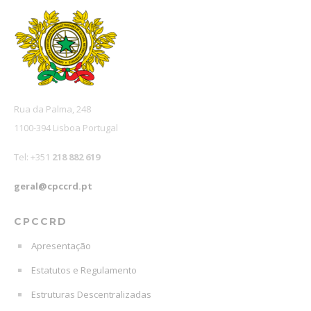
Rua da Palma, 248
1100-394 Lisboa Portugal
Tel: +351
218 882 619
geral@cpccrd.pt
CPCCRD
Apresentação
Estatutos e Regulamento
Estruturas Descentralizadas