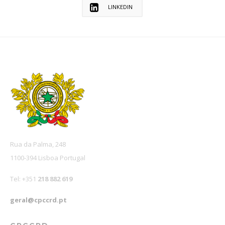
LINKEDIN
Rua da Palma, 248
1100-394 Lisboa Portugal
Tel: +351
218 882 619
geral@cpccrd.pt