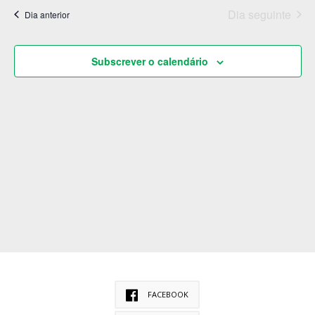
vis
visualizaçã
a
Dia seguinte
de
Dia anterior
de
Eventos
data.
Eve
Subscrever o calendário
FACEBOOK