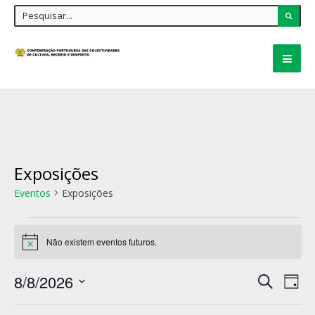
Exposições
Eventos
Exposições
Não existem eventos futuros.
Aviso
Navegaçã
8/8/2026
Nav
Pesquisar
de
Dia
de
pesquisa
Selecione
e