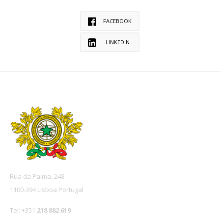
FACEBOOK
LINKEDIN
Rua da Palma, 248
1100-394 Lisboa Portugal
Tel: +351
218 882 619